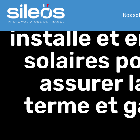
Comment cho
Nos so
installe et
solaires p
assurer 
terme et g