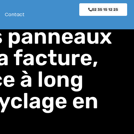
reprise qui
02 35 15 12 25
Contact
es panneaux
a facture,
e à long
cyclage en