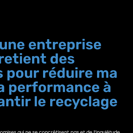
une entreprise
tretient des
s pour réduire ma
la performance à
antir le recyclage
omises qui ne se concrétisent pas et de l’inquiétude