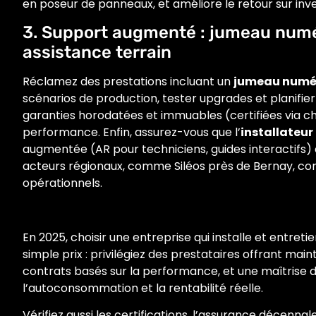
en poseur de panneaux, et améliore le retour sur inve
3. Support augmenté : jumeau numé
assistance terrain
Réclamez des prestations incluant un
jumeau numé
scénarios de production, tester upgrades et planifier
garanties horodatées et immuables (certifiées via c
performance. Enfin, assurez-vous que l’
installateu
augmentée (AR pour techniciens, guides interactifs) 
acteurs régionaux, comme Siléos près de Bernay, com
opérationnels.
En 2025, choisir une entreprise qui installe et entret
simple prix : privilégiez des prestataires offrant mai
contrats basés sur la performance, et une maîtrise d
l’autoconsommation et la rentabilité réelle.
Vérifiez aussi les certifications, l’assurance décennale