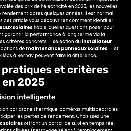
volée des prix de l’électricité en 2025, les nouvelles
de rendement après quelques années, il est normal
ns cet article vous découvrirez comment identifier
neaux solaires
fiable, quelles questions poser pour
t garantir la performance à long terme via la
es critères concrets — sélection du
installateur
t options de
maintenance panneaux solaires
— et
léos à Bernay peuvent faire la différence.
 pratiques et critères
r en 2025
sion intelligente
ction par drone thermique, caméras multispectrales
ticiper les pertes de rendement. Choisissez une
x solaires
offrant un portail de suivi en temps réel
entions ciblées (nettoyage sélectif, remplacement