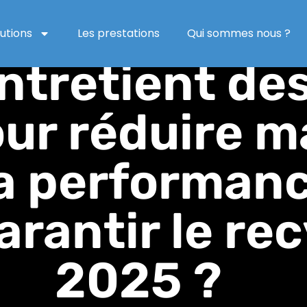
isir une ent
lutions
Les prestations
Qui sommes nous ?
 entretient d
our réduire m
la performanc
arantir le re
2025 ?