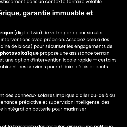
stissement dans un contexte tarifaire volatile.
rique, garantie immuable et
rique
(digital twin) de votre parc pour simuler
 interventions avec précision. Associez cela à des
haîne de blocs) pour sécuriser les engagements de
r photovoltaïque
propose une assistance terrain
et une option d’intervention locale rapide — certains
binent ces services pour réduire délais et coûts
ient des panneaux solaires implique d’aller au-delà du
ntenance prédictive et supervision intelligente, des
e l’intégration batterie pour maximiser
 et la traçabilité des modules, ainsi qu’une politique