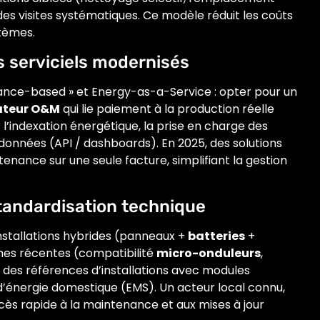
des visites systématiques. Ce modèle réduit les coûts
stèmes.
 serviciels modernisés
ance-based » et Energy-as-a-Service : opter pour un
ateur O&M
qui lie paiement à la production réelle
 l’indexation énergétique, la prise en charge des
onnées (API / dashboards). En 2025, des solutions
nance sur une seule facture, simplifiant la gestion
 standardisation technique
’installations hybrides (panneaux +
batteries
+
ormes récentes (compatibilité
micro-onduleurs
,
des références d’installations avec modules
 d’énergie domestique (EMS). Un acteur local connu,
ccès rapide à la maintenance et aux mises à jour