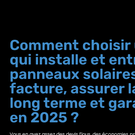
Comment choisir 
qui installe et en
panneaux solaire
facture, assurer 
long terme et gar
en 2025 ?
Vous en avez assez des devis flous, des économies pr