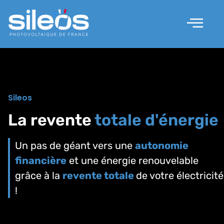
Nos solutions
Les prestations
Qui sommes nous ?
Sileos
La revente
totale d'énergie
Un pas de géant vers une
autonomie
financière
et une énergie renouvelable
grâce à la
revente totale
de votre électricité
!