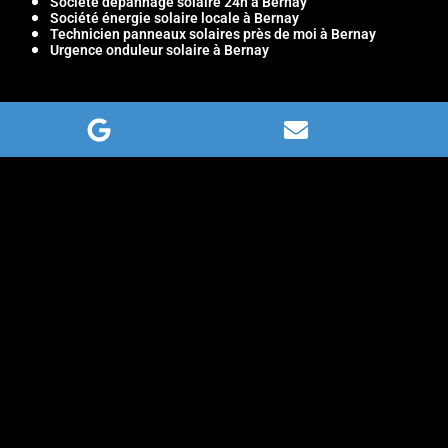
Société dépannage solaire 24h à Bernay
Société énergie solaire locale à Bernay
Technicien panneaux solaires près de moi à Bernay
Urgence onduleur solaire à Bernay
Des Réalisations Innovantes et
Impactantes
Nos derniers projets