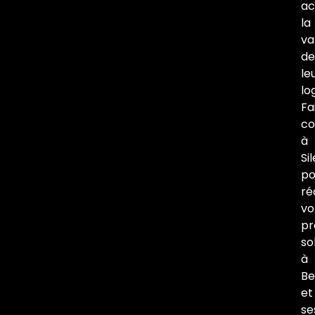
ac
la
va
de
le
lo
Fa
co
à
Si
po
ré
vo
pr
so
à
Be
et
se