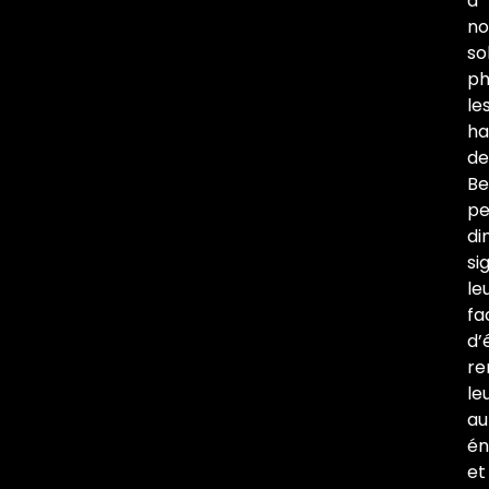
à
no
so
ph
le
ha
de
Be
pe
di
si
le
fa
d’
re
le
au
én
et