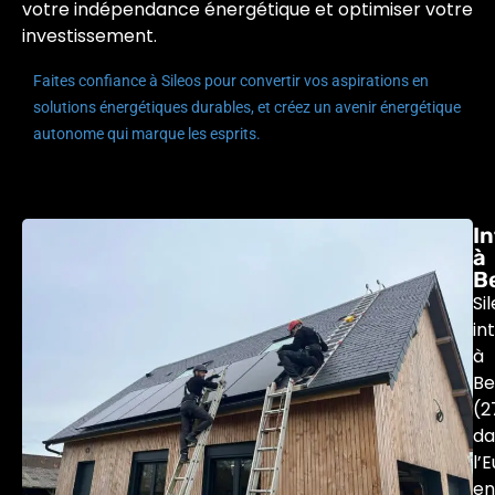
votre indépendance énergétique et optimiser votre
investissement.
Faites confiance à Sileos pour convertir vos aspirations en
solutions énergétiques durables, et créez un avenir énergétique
autonome qui marque les esprits.
I
à
B
Si
in
à
Be
(2
da
l’E
en