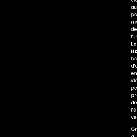
au
pa
mo
de
l’
Le
H
bé
d’
en
id
po
pr
de
l’
ve
Gr
à