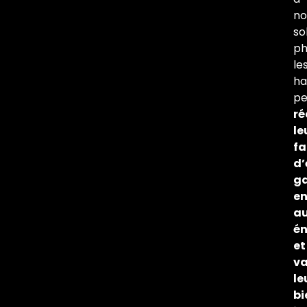
no
so
ph
le
ha
pe
ré
le
fa
d’
g
e
a
én
et
va
le
bi