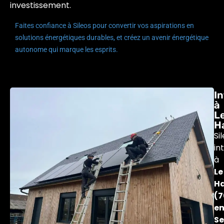
investissement.
Faites confiance à Sileos pour convertir vos aspirations en
solutions énergétiques durables, et créez un avenir énergétique
autonome qui marque les esprits.
I
à
L
H
Si
in
à
Le
H
(7
e
Se