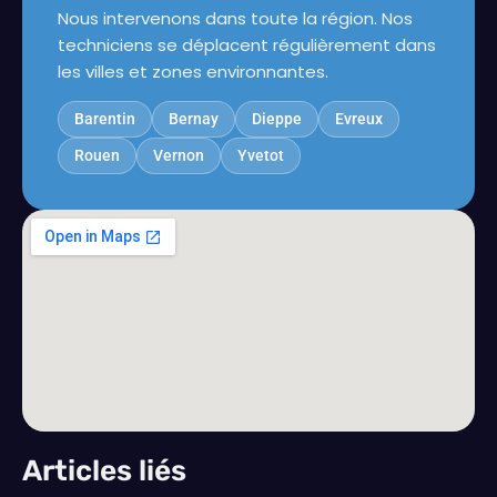
Nous intervenons dans toute la région. Nos
techniciens se déplacent régulièrement dans
les villes et zones environnantes.
Barentin
Bernay
Dieppe
Evreux
Rouen
Vernon
Yvetot
Articles liés