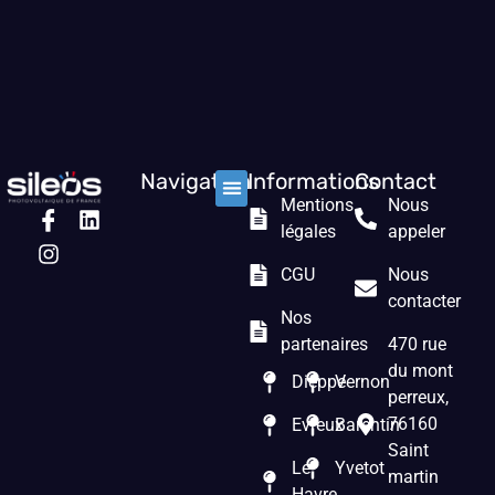
Navigation
Informations
Contact
Mentions
Nous
Nos solutions
Les prestations
Qui sommes nous ?
légales
appeler
CGU
Nous
contacter
Nos
partenaires
470 rue
du mont
Dieppe
Vernon
perreux,
76160
Evreux
Barentin
Saint
Le
Yvetot
martin
Havre