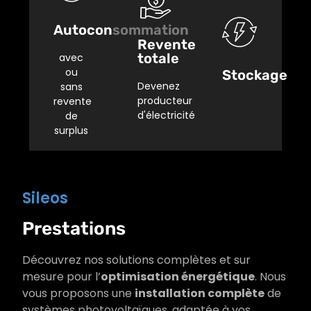
d’optimiser
ou non
rachetée
le taux
votre
par EDF
Autoconsommation
d’autoconsommatio
surplus
OA pour
Revente
et ainsi,
d’électricité
un
totale
avec
profitez
afin
contrat
ou
Stockage
d’une
d’optimiser
de 20
Devenez
sans
autonomie
votre
ans.
producteur
revente
en cas
rentabilité
d'électricité
de
de
et
surplus
Voir
coupure
profitez
plus
électrique.
ainsi de
la prime
Voir
à
Sileos
plus
l’autoconsommation.
Prestations
Voir
plus
Découvrez nos solutions complètes et sur
mesure pour l’
optimisation énergétique
. Nous
vous proposons une
installation complète
de
systèmes photovoltaïques, adaptée à vos