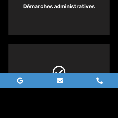
Démarches administratives
Voir plus
Profitez d'une installation clé en main, de la
conception à la mise en service.
Installation complète
Voir plus