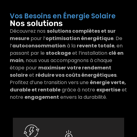
Concernant l'installation des panneaux
photovoltaïques rien à redire : personnel
Vos Besoins en Énergie Solaire
très professionnel, installateurs ainsi que
Nos solutions
l'électricien au top !
Découvrez nos
solutions complètes et sur
En résumé : ayant une connaissance
mesure
pour l’
optimisation énergétique
. De
approfondi et des exigences de résultats
suite à de nombreuses désillusions je ne
l’
autoconsommation
à la
revente totale
, en
peux que recommander cette société (M.
passant par le
stockage
et l’installation
clé en
DEFRANCE Gabin) qui a toujours été à
main
, nous vous accompagnons à chaque
l'écoute et de bon conseils.
étape pour
maximiser votre rendement
Quel bonheur de pouvoir enfin faire
Consommez
solaire
et
réduire vos coûts énergétiques
.
confiance surtout dans ce genre de
votre
Profitez d’une transition vers une
énergie verte,
société où règne les arnaqueurs de tout
propre
durable et rentable
grâce à notre
expertise
et
genre.
électricité
Stockez
notre
engagement
envers la durabilité.
et
le
réduisez
surplus
votre
de votre
facture.
L’intégralité
production
Choisissez
de votre
d’énergie
de
production
afin
revendre
est