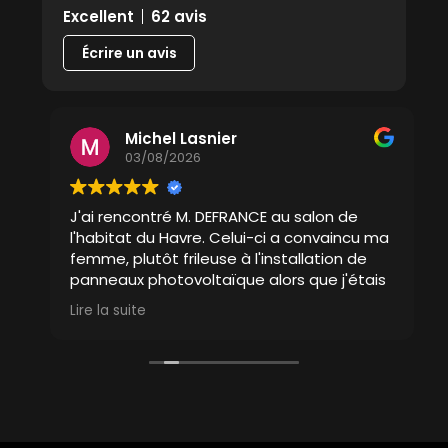
Excellent
62 avis
Écrire un avis
Michel Lasnier
03/08/2026
J'ai rencontré M. DEFRANCE au salon de
l'habitat du Havre. Celui-ci a convaincu ma
femme, plutôt frileuse à l'installation de
panneaux photovoltaïque alors que j'étais
convaincu depuis longtemps. Dès le
Lire la suite
L
premier rendez vous, il m'a proposé
plusieurs devis afin de répondre au mieux
par rapport à mes convictions, mes
consommations quotidiennes.
Echanges et conseils très professionnels,
toujours à l'écoute et adaptation par
rapport aux souhaits du client.