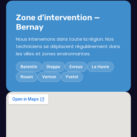
Zone d'intervention —
Bernay
Nous intervenons dans toute la région. Nos
techniciens se déplacent régulièrement dans
les villes et zones environnantes.
Barentin
Dieppe
Evreux
Le Havre
Rouen
Vernon
Yvetot