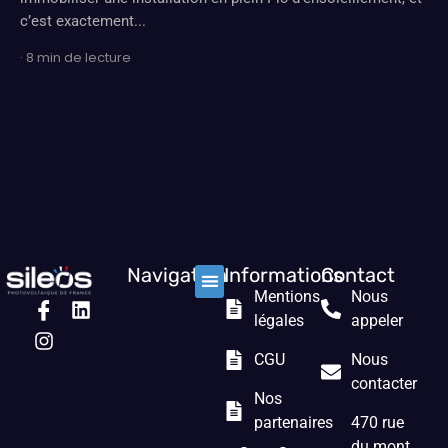
c’est exactement...
· 8 min de lecture
Navigation
Informations
Contact
Mentions
Nous
Nos solutions
Les prestations
Qui sommes nous ?
légales
appeler
CGU
Nous
contacter
Nos
partenaires
470 rue
du mont