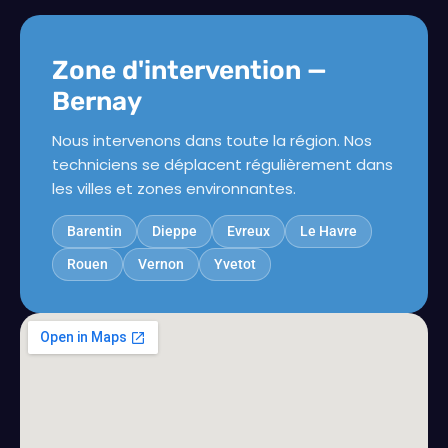
Zone d'intervention —
Bernay
Nous intervenons dans toute la région. Nos
techniciens se déplacent régulièrement dans
les villes et zones environnantes.
Barentin
Dieppe
Evreux
Le Havre
Rouen
Vernon
Yvetot