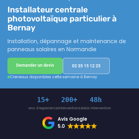
Installateur centrale
photovoltaïque particulier à
Bernay
Installation, dépannage et maintenance de
panneaux solaires en Normandie
Demander un devis
02 35 15 12 25
Creneaux disponibles cette semaine à Bernay
15+
200+
48h
ans d'experience
interventions
delai intervention
Avis Google
5.0