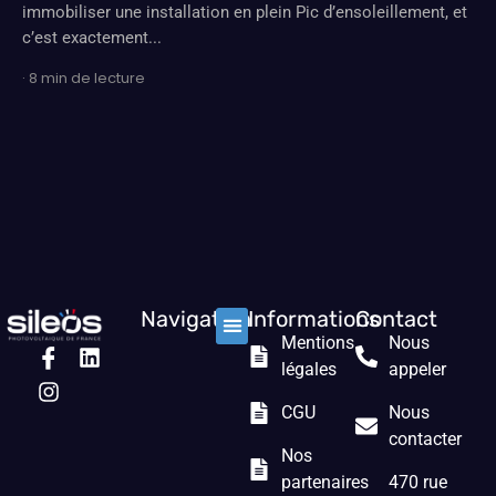
immobiliser une installation en plein Pic d’ensoleillement, et
c’est exactement...
· 8 min de lecture
Navigation
Informations
Contact
Mentions
Nous
Nos solutions
Les prestations
Qui sommes nous ?
légales
appeler
CGU
Nous
contacter
Nos
partenaires
470 rue