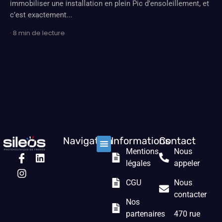
immobiliser une installation en plein Pic d’ensoleillement, et
c’est exactement...
· 8 min de lecture
Navigation
Informations
Contact
Mentions
Nous
Nos solutions
Les prestations
Qui sommes nous ?
légales
appeler
CGU
Nous
contacter
Nos
partenaires
470 rue