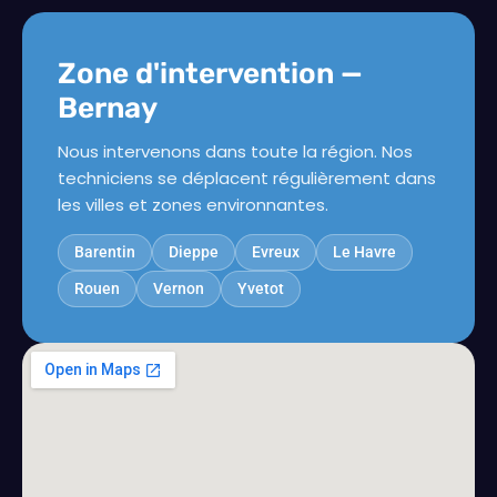
Zone d'intervention —
Bernay
Nous intervenons dans toute la région. Nos
techniciens se déplacent régulièrement dans
les villes et zones environnantes.
Barentin
Dieppe
Evreux
Le Havre
Rouen
Vernon
Yvetot