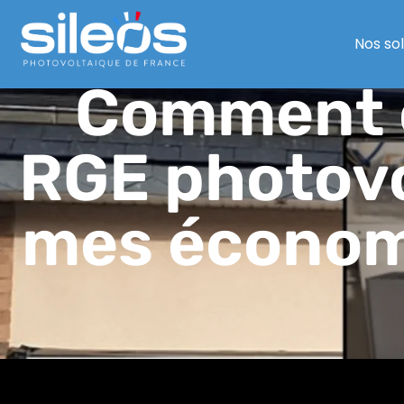
Nos so
Comment c
RGE photovo
mes économi