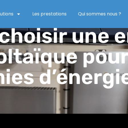
lutions
Les prestations
Qui sommes nous ?
hoisir une e
ltaïque pou
es d’énergi