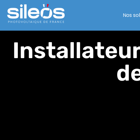
Nos so
Installateu
de