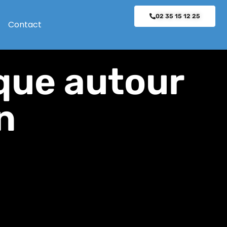
02 35 15 12 25
Contact
ïque autour
n