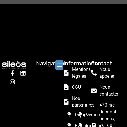
Navigation
Informations
Contact
Mentions
Nous
Nos solutions
Les prestations
Qui sommes nous ?
légales
appeler
CGU
Nous
contacter
Nos
partenaires
470 rue
du mont
Dieppe
Vernon
perreux,
76160
Evreux
Barentin