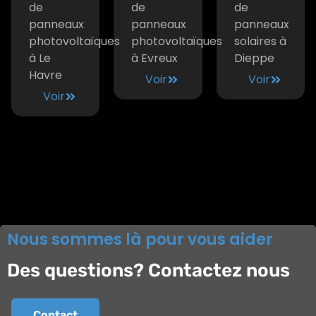
de
de
de
panneaux
panneaux
panneaux
photovoltaïques
photovoltaïques
solaires à
à Le
à Evreux
Dieppe
Havre
Voir
Voir
Voir
Nous sommes là pour vous aider
Des questions? Contactez nous
Contact