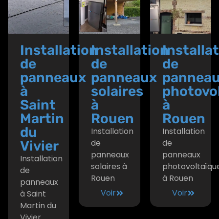
Installation
Installation
Installa
de
de
de
panneaux
panneaux
pannea
à
solaires
photovo
Saint
à
à
Martin
Rouen
Rouen
du
Installation
Installation
de
de
Vivier
panneaux
panneaux
Installation
solaires à
photovoltaïqu
de
Rouen
à Rouen
panneaux
Voir
Voir
à Saint
Martin du
Vivier