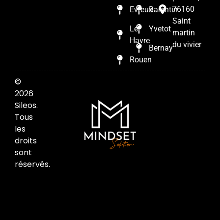
76160
Evreux
Barentin
Saint
Le
Yvetot
martin
Havre
du vivier
Bernay
Rouen
©
2026
Sileos.
Tous
les
droits
sont
réservés.