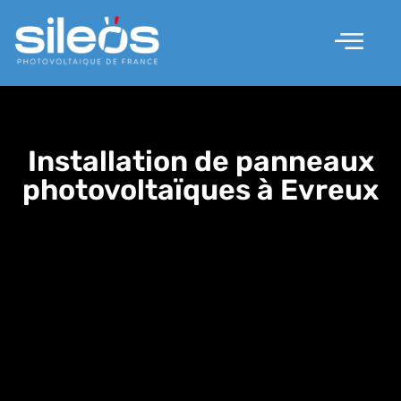
Nos solutions
Les prestations
Qui sommes nous ?
Installation de panneaux
photovoltaïques à Evreux