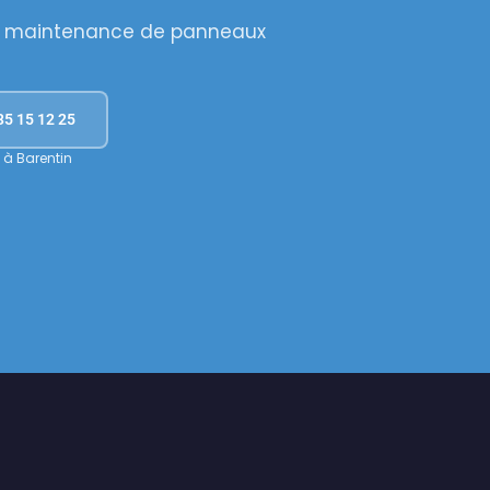
et maintenance de panneaux
35 15 12 25
 à Barentin