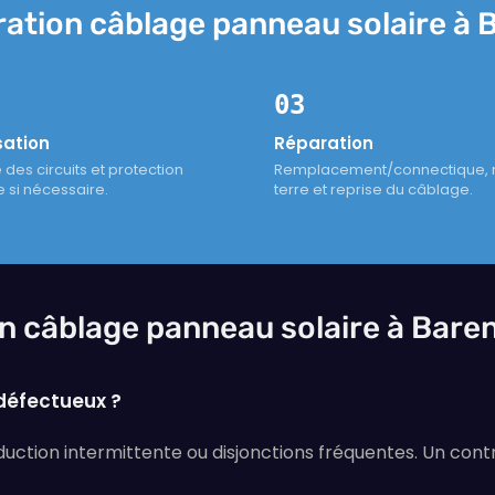
ation câblage panneau solaire à B
03
sation
Réparation
des circuits et protection
Remplacement/connectique, m
e si nécessaire.
terre et reprise du câblage.
n câblage panneau solaire à Baren
défectueux ?
duction intermittente ou disjonctions fréquentes. Un cont