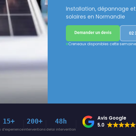
Installation, dépannage 
solaires en Normandie
Demander un devis
02 
Creneaux disponibles cette semaine
Avis Google
15+
200+
48h
5.0
 d'experience
interventions
delai intervention