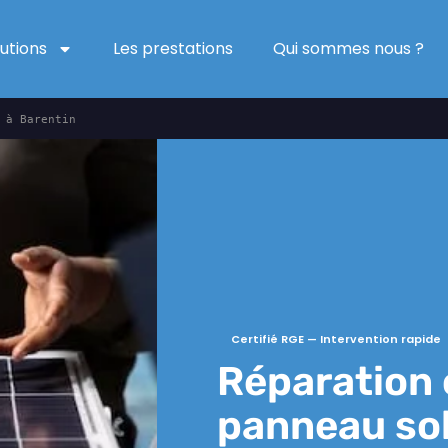
lutions
Les prestations
Qui sommes nous ?
 à Barentin
Certifié RGE — Intervention rapide
Réparation 
panneau sol