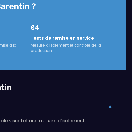
arentin ?
04
Tests de remise en service
ise à la
Mesure d’isolement et contrôle de la
production.
tin
▾
rôle visuel et une mesure d’isolement