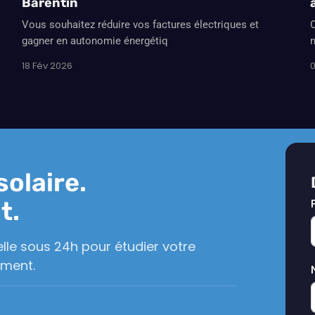
Barentin
Vous souhaitez réduire vos factures électriques et
O
gagner en autonomie énergétiq
n
18 Fév 2026
0
solaire.
t.
lle sous 24h pour étudier votre
ement.