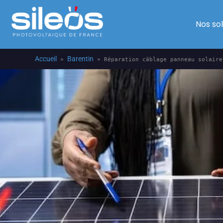
Nos so
Accueil
Barentin
»
»
Réparation câblage panneau solaire