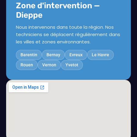
Zone d'intervention —
Dieppe
Nous intervenons dans toute la région. Nos
techniciens se déplacent régulièrement dans
les villes et zones environnantes.
Barentin
Bernay
Evreux
Le Havre
Rouen
Vernon
Yvetot