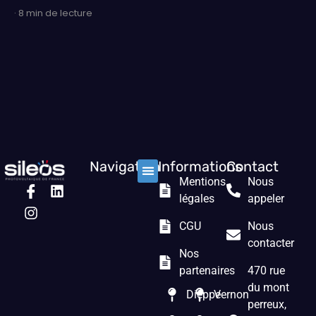
· 8 min de lecture
Navigation
Informations
Contact
Mentions
Nous
Nos solutions
Les prestations
Qui sommes nous ?
légales
appeler
CGU
Nous
contacter
Nos
partenaires
470 rue
du mont
Dieppe
Vernon
perreux,