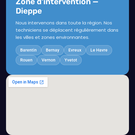
Zone d'intervention —
Dieppe
Nous intervenons dans toute la région. Nos
techniciens se déplacent régulièrement dans
les villes et zones environnantes.
Barentin
Bernay
Evreux
Le Havre
Rouen
Vernon
Yvetot