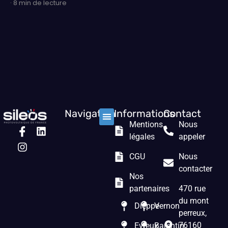
· 8 min de lecture
Navigation
Informations
Contact
Mentions
Nous
Nos solutions
Les prestations
Qui sommes nous ?
légales
appeler
CGU
Nous
contacter
Nos
partenaires
470 rue
du mont
Dieppe
Vernon
perreux,
76160
Evreux
Barentin