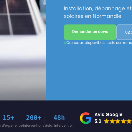
Installation, dépannage 
solaires en Normandie
Demander un devis
02 
Creneaux disponibles cette semain
Avis Google
15+
200+
48h
5.0
 d'experience
interventions
delai intervention