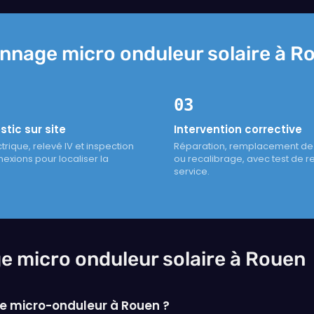
nnage micro onduleur solaire à R
03
tic sur site
Intervention corrective
trique, relevé IV et inspection
Réparation, remplacement d
exions pour localiser la
ou recalibrage, avec test de 
service.
e micro onduleur solaire à Rouen
 micro-onduleur à Rouen ?