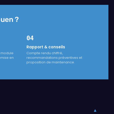
ouen ?
04
Rapport & conseils
e module
Compte rendu chiffré,
remise en
recommandations préventives et
proposition de maintenance.
▾