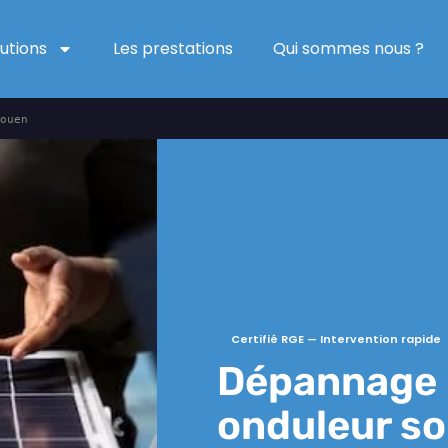
lutions
Les prestations
Qui sommes nous ?
ouen
Certifié RGE — Intervention rapide
Dépannage 
onduleur so