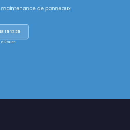
et maintenance de panneaux
35 15 12 25
e à Rouen