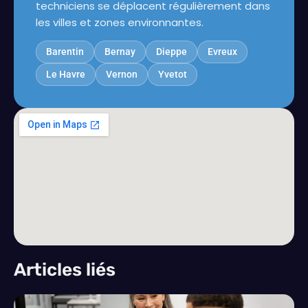
techniciens se déplacent régulièrement dans
les villes et zones environnantes.
Barentin
Bernay
Dieppe
Evreux
Le Havre
Vernon
Yvetot
Articles liés