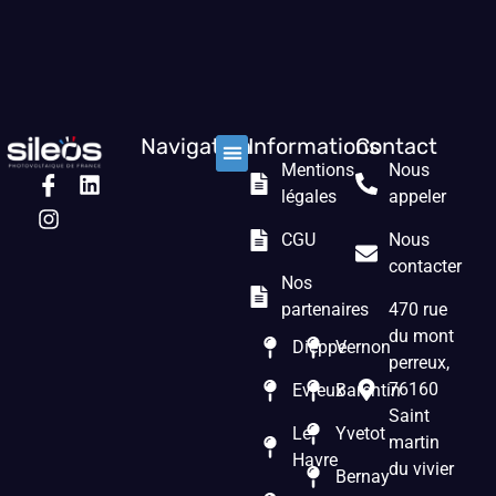
Navigation
Informations
Contact
Mentions
Nous
Nos solutions
Les prestations
Qui sommes nous ?
légales
appeler
CGU
Nous
contacter
Nos
partenaires
470 rue
du mont
Dieppe
Vernon
perreux,
76160
Evreux
Barentin
Saint
Le
Yvetot
martin
Havre
du vivier
Bernay