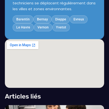
techniciens se déplacent régulièrement dans
les villes et zones environnantes.
Barentin
Bernay
Dieppe
Evreux
Le Havre
Vernon
Yvetot
Articles liés