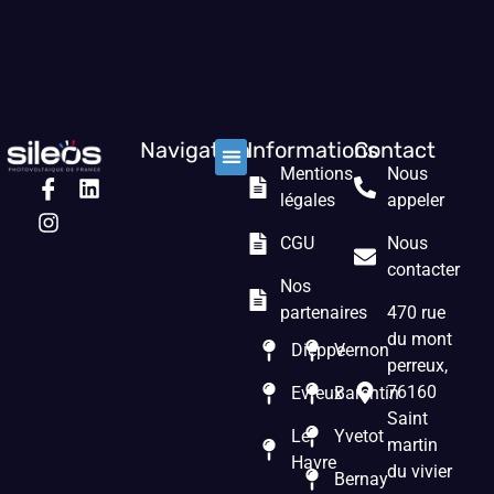
Navigation
Informations
Contact
Mentions
Nous
Nos solutions
Les prestations
Qui sommes nous ?
légales
appeler
CGU
Nous
contacter
Nos
partenaires
470 rue
du mont
Dieppe
Vernon
perreux,
76160
Evreux
Barentin
Saint
Le
Yvetot
martin
Havre
du vivier
Bernay