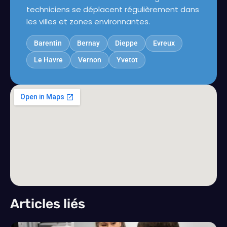
techniciens se déplacent régulièrement dans
les villes et zones environnantes.
Barentin
Bernay
Dieppe
Evreux
Le Havre
Vernon
Yvetot
Articles liés