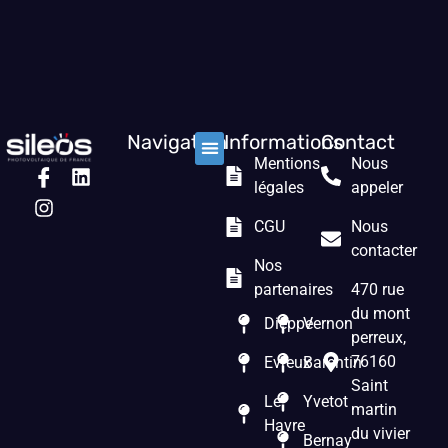
Navigation
Informations
Contact
Mentions
Nous
Nos solutions
Les prestations
Qui sommes nous ?
légales
appeler
CGU
Nous
contacter
Nos
partenaires
470 rue
du mont
Dieppe
Vernon
perreux,
76160
Evreux
Barentin
Saint
Le
Yvetot
martin
Havre
du vivier
Bernay