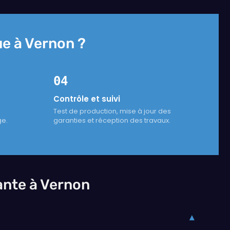
ue à Vernon ?
04
Contrôle et suivi
Test de production, mise à jour des
ge.
garanties et réception des travaux.
ante à Vernon
▾