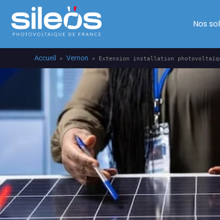
Nos so
Accueil
Vernon
»
»
Extension installation photovoltaïq