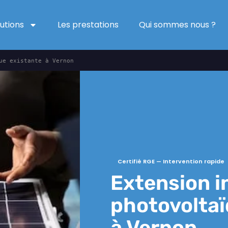
lutions
Les prestations
Qui sommes nous ?
ue existante à Vernon
Certifié RGE — Intervention rapide
Extension i
photovoltaï
à Vernon