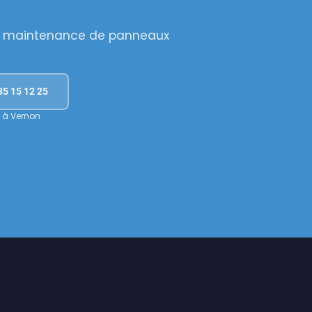
et maintenance de panneaux
35 15 12 25
 à Vernon