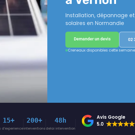
Installation, dépannage 
solaires en Normandie
Demander un devis
02 
Creneaux disponibles cette semaine
Avis Google
15+
200+
48h
5.0
 d'experience
interventions
delai intervention