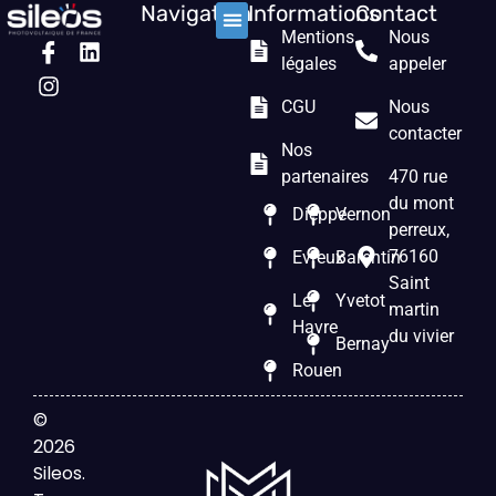
Navigation
Informations
Contact
Mentions
Nous
Nos solutions
Les prestations
Qui sommes nous ?
légales
appeler
CGU
Nous
contacter
Nos
partenaires
470 rue
du mont
Dieppe
Vernon
perreux,
76160
Evreux
Barentin
Saint
Le
Yvetot
martin
Havre
du vivier
Bernay
Rouen
©
2026
Sileos.