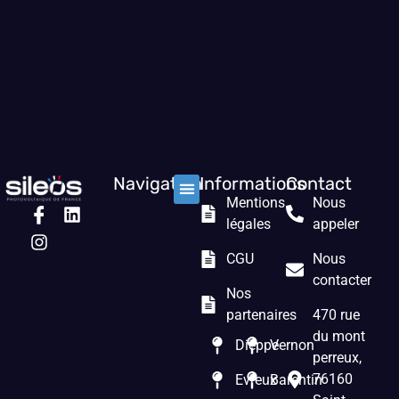
Navigation
Informations
Contact
Mentions
Nous
Nos solutions
Les prestations
Qui sommes nous ?
légales
appeler
CGU
Nous
contacter
Nos
partenaires
470 rue
du mont
Dieppe
Vernon
perreux,
76160
Evreux
Barentin