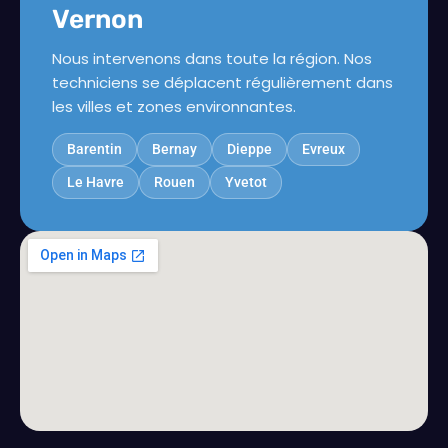
Vernon
Nous intervenons dans toute la région. Nos
techniciens se déplacent régulièrement dans
les villes et zones environnantes.
Barentin
Bernay
Dieppe
Evreux
Le Havre
Rouen
Yvetot