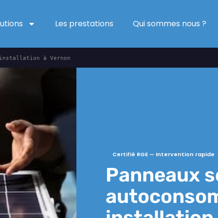
lutions
Les prestations
Qui sommes nous ?
installation à Vernon
Certifié RGE — Intervention rapide
Panneaux so
autoconso
installation