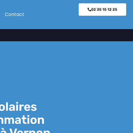
02 35 15 12 25
Contact
laires
mmation
 à Vernon