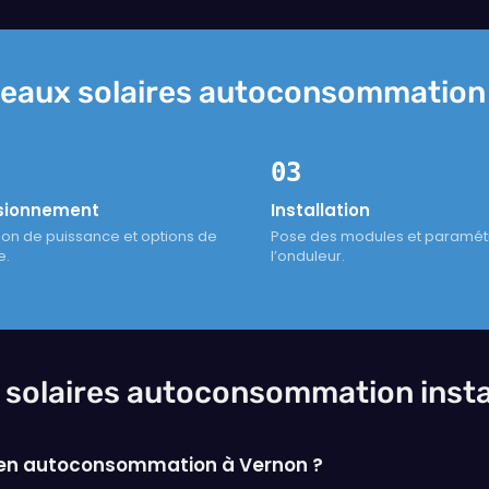
eaux solaires autoconsommation i
03
sionnement
Installation
ion de puissance et options de
Pose des modules et paramé
e.
l’onduleur.
 solaires autoconsommation insta
e en autoconsommation à Vernon ?