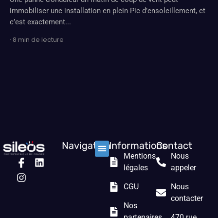
immobiliser une installation en plein Pic d’ensoleillement, et
c’est exactement...
· 8 min de lecture
Navigation
Informations
Contact
Mentions
Nous
Nos solutions
Les prestations
Qui sommes nous ?
légales
appeler
CGU
Nous
contacter
Nos
partenaires
470 rue