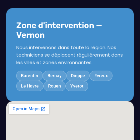
Zone d'intervention —
Vernon
Nous intervenons dans toute la région. Nos
techniciens se déplacent régulièrement dans
les villes et zones environnantes.
Barentin
Bernay
Dieppe
Evreux
Le Havre
Rouen
Yvetot