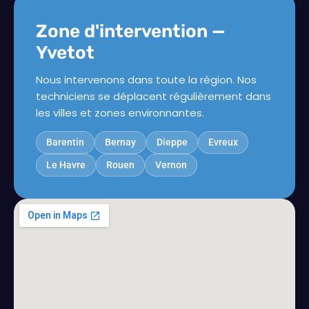
Zone d'intervention —
Yvetot
Nous intervenons dans toute la région. Nos
techniciens se déplacent régulièrement dans
les villes et zones environnantes.
Barentin
Bernay
Dieppe
Evreux
Le Havre
Rouen
Vernon