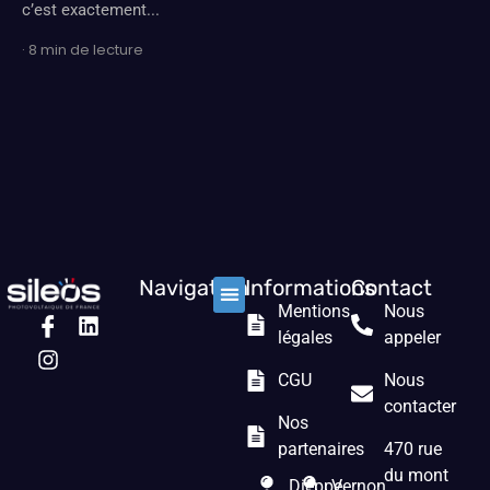
c’est exactement...
· 8 min de lecture
Navigation
Informations
Contact
Mentions
Nous
Nos solutions
Les prestations
Qui sommes nous ?
légales
appeler
CGU
Nous
contacter
Nos
partenaires
470 rue
du mont
Dieppe
Vernon