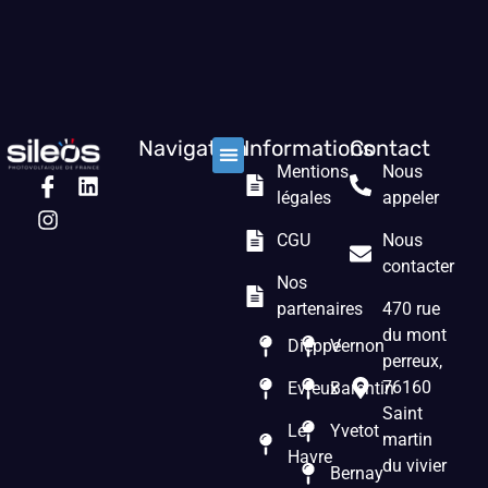
Navigation
Informations
Contact
Mentions
Nous
Nos solutions
Les prestations
Qui sommes nous ?
légales
appeler
CGU
Nous
contacter
Nos
partenaires
470 rue
du mont
Dieppe
Vernon
perreux,
76160
Evreux
Barentin
Saint
Le
Yvetot
martin
Havre
du vivier
Bernay