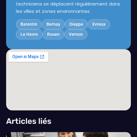
techniciens se déplacent régulièrement dans
les villes et zones environnantes.
Barentin
Bernay
Dieppe
Evreux
Le Havre
Rouen
Vernon
Articles liés