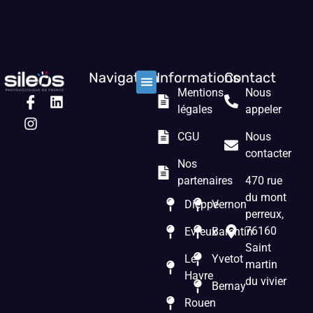
Navigation
Informations
Contact
Mentions
Nous
Nos solutions
Les prestations
Qui sommes nous ?
légales
appeler
CGU
Nous
contacter
Nos
partenaires
470 rue
du mont
Dieppe
Vernon
perreux,
76160
Evreux
Barentin
Saint
Le
Yvetot
martin
Havre
du vivier
Bernay
Rouen