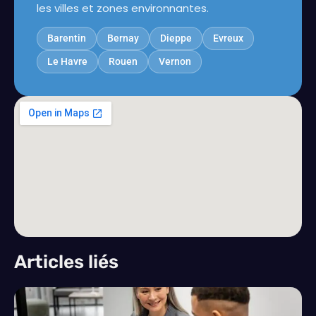
les villes et zones environnantes.
Barentin
Bernay
Dieppe
Evreux
Le Havre
Rouen
Vernon
Articles liés