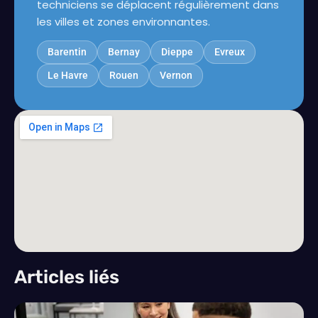
techniciens se déplacent régulièrement dans
les villes et zones environnantes.
Barentin
Bernay
Dieppe
Evreux
Le Havre
Rouen
Vernon
Articles liés