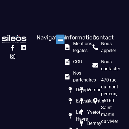
Navigation
Informations
Contact
Mentions
Nous
Nos solutions
Les prestations
Qui sommes nous ?
légales
appeler
CGU
Nous
contacter
Nos
partenaires
470 rue
du mont
Dieppe
Vernon
perreux,
76160
Evreux
Barentin
Saint
Le
Yvetot
martin
Havre
du vivier
Bernay