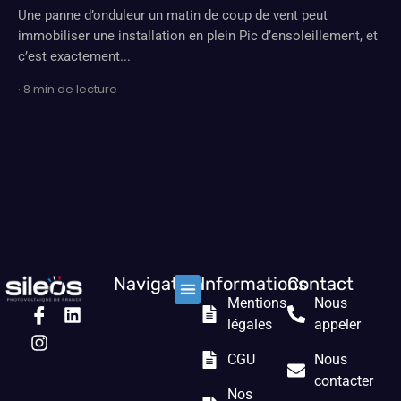
Une panne d’onduleur un matin de coup de vent peut
immobiliser une installation en plein Pic d’ensoleillement, et
c’est exactement...
· 8 min de lecture
Navigation
Informations
Contact
Mentions
Nous
Nos solutions
Les prestations
Qui sommes nous ?
légales
appeler
CGU
Nous
contacter
Nos