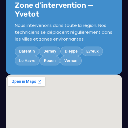
Zone d'intervention —
Yvetot
Nous intervenons dans toute la région. Nos
techniciens se déplacent régulièrement dans
les villes et zones environnantes.
Barentin
Bernay
Dieppe
Evreux
Le Havre
Rouen
Vernon