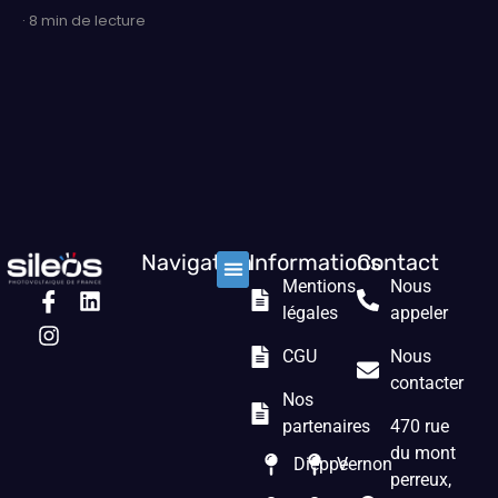
· 8 min de lecture
Navigation
Informations
Contact
Mentions
Nous
Nos solutions
Les prestations
Qui sommes nous ?
légales
appeler
CGU
Nous
contacter
Nos
partenaires
470 rue
du mont
Dieppe
Vernon
perreux,