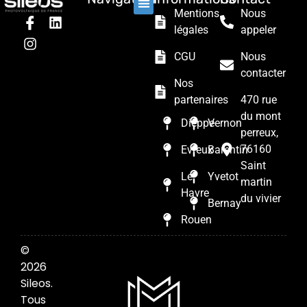
Mentions
Nous
Nos solutions
Les prestations
Qui sommes nous ?
légales
appeler
CGU
Nous
contacter
Nos
partenaires
470 rue
du mont
Dieppe
Vernon
perreux,
76160
Evreux
Barentin
Saint
Le
Yvetot
martin
Havre
du vivier
Bernay
Rouen
©
2026
Sileos.
Tous